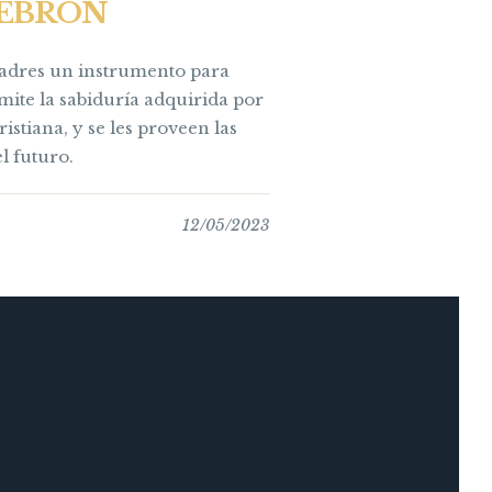
 HEBRON
 padres un instrumento para
nsmite la sabiduría adquirida por
istiana, y se les proveen las
l futuro.
12/05/2023