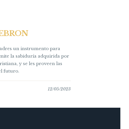
 HEBRON
 padres un instrumento para
nsmite la sabiduría adquirida por
istiana, y se les proveen las
l futuro.
12/05/2023