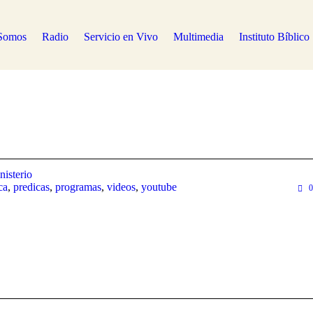
Somos
Radio
Servicio en Vivo
Multimedia
Instituto Bíblico
nisterio
ca
,
predicas
,
programas
,
videos
,
youtube
0