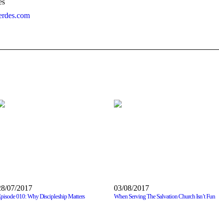
es
verdes.com
28/07/2017
03/08/2017
pisode 010: Why Discipleship Matters
When Serving The Salvation Church Isn’t Fun